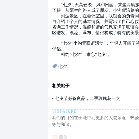
“七夕”,天高云淡，风和日丽，乘坐两辆
了解，从陌生的路人成了朋友。小沟背沿路的
到达景区，在会议室里，联谊会的负责同志
自介绍了个人的基本情况，并写出了自己心仪
咨询工作情况，温馨和谐的气氛充满了联谊会
区进发。溪流、瀑布、情侣构成了特有的美景
“七夕”小沟背联谊活动”，年轻人开阔了
伴侣。
相约“七夕”，难忘“七夕”。
七夕
相关帖子
•
七夕节必备良品，二手玫瑰花一支
我们的目的在于能带动更多的人去亲近、热爱
等与和谐。
回复