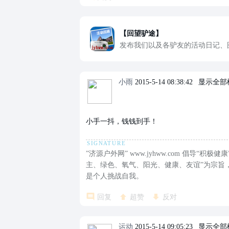
【回望驴途】
发布我们以及各驴友的活动日记、
小雨
2015-5-14 08:38:42
|
显示全部
小手一抖，钱钱到手！
”济源户外网” www.jyhww.com 倡导
主、绿色、氧气、阳光、健康、友谊”为宗旨
是个人挑战自我。
回复
超赞
反对
运动
2015-5-14 09:05:23
|
显示全部