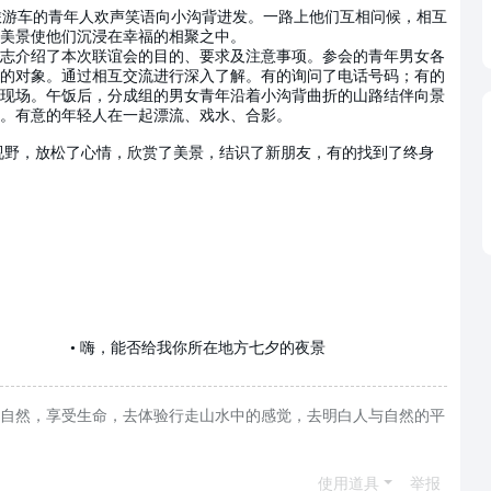
旅游车的青年人欢声笑语向小沟背进发。一路上他们互相问候，相互
美景使他们沉浸在幸福的相聚之中。
介绍了本次联谊会的目的、要求及注意事项。参会的青年男女各
的对象。通过相互交流进行深入了解。有的询问了电话号码；有的
现场。午饭后，分成组的男女青年沿着小沟背曲折的山路结伴向景
。有意的年轻人在一起漂流、戏水、合影。
视野，放松了心情，欣赏了美景，结识了新朋友，有的找到了终身
•
嗨，能否给我你所在地方七夕的夜景
自然，享受生命，去体验行走山水中的感觉，去明白人与自然的平
使用道具
举报