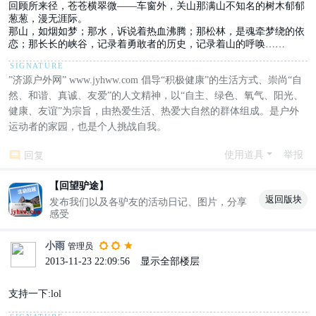
回顾所来径，苍苍横翠微——车窗外，关山那满山不知名的树木郁郁
葱葱，漫无涯际。
那山，如烟如梦；那水，诉说着热血沸腾；那松林，是魂牵梦绕的依
恋；那长长的峡谷，记录着勇敢者的历史，记录着山的呼唤……
”济源户外网” www.jyhww.com 倡导“积极健康”的生活方式、崇尚“自
然、和谐、真诚、友爱”的人文精神，以“自主、绿色、氧气、阳光、
健康、友谊”为宗旨，由热爱生活、热爱大自然的群体组成。是户外
运动者的家园，也是个人挑战自我。
使用道具
举报
回复
【回望驴途】
返回版块
发布我们以及各驴友的活动日记、图片，分享
感受
小雨
管理员
2013-11-23 22:09:56
|
显示全部楼层
支持一下:lol