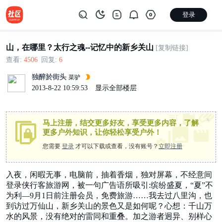
登录
山，在哪里？太行之魂--记忆中的新乡关山
[复制链接]
查看:
4506
|
回复:
6
独醉於街头
菜驴
2013-8-22 10:59:53
|
显示全部楼层
×
马上注册，结交更多好友，享受更多内容，了解
更多户外知识，让你轻松享受户外！
您需要
登录
才可以下载或查看，没有账号？
立即注册
入夜，闲暇无事，电脑前，抽着香烟，独对屏幕，不经意间
登录侠行客旅游网，被一句广告语所吸引:缤纷盛夏，“夏”不
为利—9月1日前注册会员，免费旅游……我去过八里沟，也
到访过万仙山，新乡关山的景色又是如何呢？心想：千山万
水的风景，没有绝对的雷同和重叠。加之游者迥异、别样心