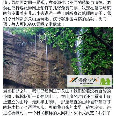
情，既便面对同一景观，亦会滋生出不同的感慨与情愫。匆
匆在侠行客旅游网上预订了几张免费门票，决定在暑假结束
的前夕带着妻儿老小去遨游一番！叫醒身边熟睡的妻子：我
们今日到新乡关山游玩吧，侠行客旅游网搞的活动，免门
票，每人可以省60元呢？妻默然！
晨光初起之时，我们已经到达了关山！我们沿着没有台阶的
小路，蜿蜿蜒蜓一直伸到山上。在山底的时候还可看清山顶
上竖立的山峰，走到半山腰时，那座笔直的山峰被郁郁苍苍
的林木挡了个严严实实。可能我们来的太早，确实冷清。路
过红石峡时，一个村民模样的人问我：买不买灵芝？我斜了