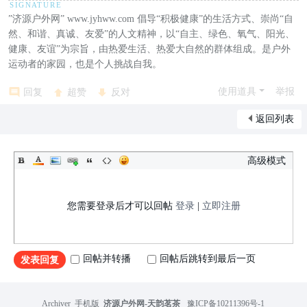
”济源户外网” www.jyhww.com 倡导“积极健康”的生活方式、崇尚“自
然、和谐、真诚、友爱”的人文精神，以“自主、绿色、氧气、阳光、
健康、友谊”为宗旨，由热爱生活、热爱大自然的群体组成。是户外
运动者的家园，也是个人挑战自我。
使用道具
举报
回复
超赞
反对
返回列表
高级模式
您需要登录后才可以回帖
登录
|
立即注册
回帖并转播
回帖后跳转到最后一页
发表回复
Archiver
|
手机版
|
济源户外网-天韵茗茶
|
豫ICP备10211396号-1