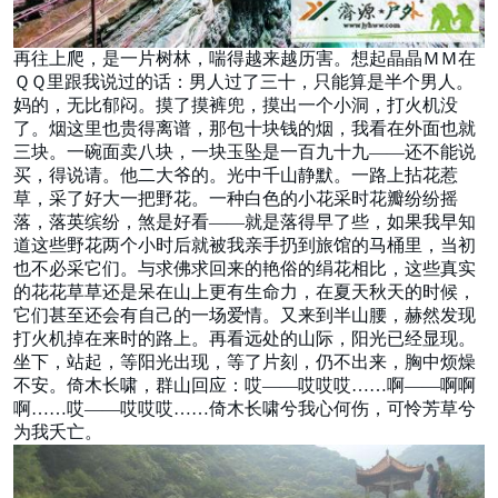
再往上爬，是一片树林，喘得越来越历害。想起晶晶ＭＭ在
ＱＱ里跟我说过的话：男人过了三十，只能算是半个男人。
妈的，无比郁闷。摸了摸裤兜，摸出一个小洞，打火机没
了。烟这里也贵得离谱，那包十块钱的烟，我看在外面也就
三块。一碗面卖八块，一块玉坠是一百九十九——还不能说
买，得说请。他二大爷的。光中千山静默。一路上拈花惹
草，采了好大一把野花。一种白色的小花采时花瓣纷纷摇
落，落英缤纷，煞是好看——就是落得早了些，如果我早知
道这些野花两个小时后就被我亲手扔到旅馆的马桶里，当初
也不必采它们。与求佛求回来的艳俗的绢花相比，这些真实
的花花草草还是呆在山上更有生命力，在夏天秋天的时候，
它们甚至还会有自己的一场爱情。又来到半山腰，赫然发现
打火机掉在来时的路上。再看远处的山际，阳光已经显现。
坐下，站起，等阳光出现，等了片刻，仍不出来，胸中烦燥
不安。倚木长啸，群山回应：哎——哎哎哎……啊——啊啊
啊……哎——哎哎哎……倚木长啸兮我心何伤，可怜芳草兮
为我夭亡。