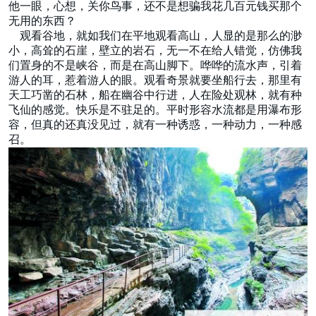
他一眼，心想，关你鸟事，还不是想骗我花几百元钱买那个
无用的东西？
观看谷地，就如我们在平地观看高山，人显的是那么的渺
小，高耸的石崖，壁立的岩石，无一不在给人错觉，仿佛我
们置身的不是峡谷，而是在高山脚下。哗哗的流水声，引着
游人的耳，惹着游人的眼。观看奇景就要坐船行去，那里有
天工巧凿的石林，船在幽谷中行进，人在险处观林，就有种
飞仙的感觉。快乐是不驻足的。平时形容水流都是用瀑布形
容，但真的还真没见过，就有一种诱惑，一种动力，一种感
召。