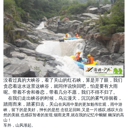
没看过真的大峡谷，看了关山的红石峡，算是开了眼，我们
贪恋着这水这景这峡谷，就同伴说快回吧，怕是要有大雨
呢。带着不舍和眷恋，带着几分不愿，我们不得不归了。
在我们走出峡谷的时候，乌云漫天，沉沉的雾气徘徊着，
踏雨而来，踏雾归去，关山
在风雨中显的更加魁伟壮观，雨中游
峡，留下的是美好，抻长的是想.念驻足回眸,又是一片感叹,感叹大自
然的美丽,也感叹智者的发现.烟雨龙潭,就在我的记忆中蜿蜒.幽深的高
山！
车外，山风渐起。