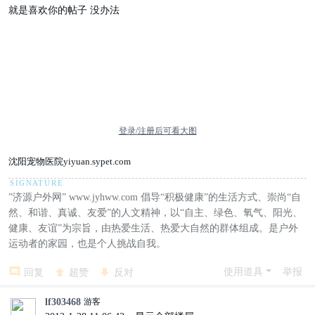
就是喜欢你的帖子 没办法
登录/注册后可看大图
沈阳宠物医院yiyuan.sypet.com
”济源户外网” www.jyhww.com 倡导“积极健康”的生活方式、崇尚“自
然、和谐、真诚、友爱”的人文精神，以“自主、绿色、氧气、阳光、
健康、友谊”为宗旨，由热爱生活、热爱大自然的群体组成。是户外
运动者的家园，也是个人挑战自我。
使用道具
举报
回复
超赞
反对
lf303468
游客