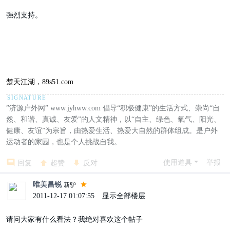
强烈支持。
楚天江湖，89s51.com
”济源户外网” www.jyhww.com 倡导“积极健康”的生活方式、崇尚“自
然、和谐、真诚、友爱”的人文精神，以“自主、绿色、氧气、阳光、
健康、友谊”为宗旨，由热爱生活、热爱大自然的群体组成。是户外
运动者的家园，也是个人挑战自我。
使用道具
举报
回复
超赞
反对
唯美昌锐
新驴
2011-12-17 01:07:55
|
显示全部楼层
请问大家有什么看法？我绝对喜欢这个帖子