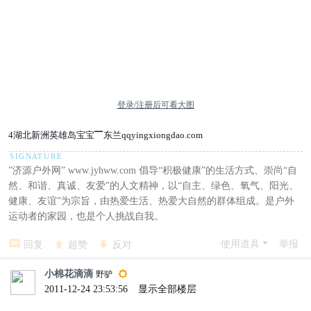
登录/注册后可看大图
4湖北新洲英雄岛宝宝▔东兰qqyingxiongdao.com
”济源户外网” www.jyhww.com 倡导“积极健康”的生活方式、崇尚“自
然、和谐、真诚、友爱”的人文精神，以“自主、绿色、氧气、阳光、
健康、友谊”为宗旨，由热爱生活、热爱大自然的群体组成。是户外
运动者的家园，也是个人挑战自我。
使用道具
举报
回复
超赞
反对
小棉花滴滴
野驴
2011-12-24 23:53:56
|
显示全部楼层