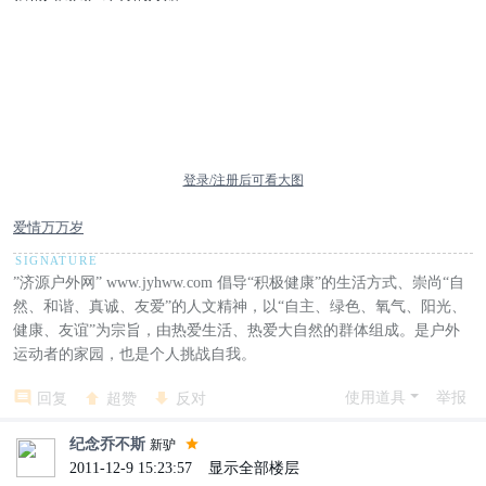
登录/注册后可看大图
爱情万万岁
”济源户外网” www.jyhww.com 倡导“积极健康”的生活方式、崇尚“自
然、和谐、真诚、友爱”的人文精神，以“自主、绿色、氧气、阳光、
健康、友谊”为宗旨，由热爱生活、热爱大自然的群体组成。是户外
运动者的家园，也是个人挑战自我。
使用道具
举报
回复
超赞
反对
纪念乔不斯
新驴
2011-12-9 15:23:57
|
显示全部楼层