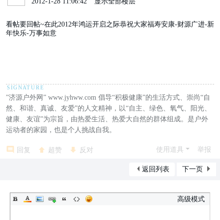
2012-1-28 11:06:42
|
显示全部楼层
看帖要回帖~在此2012年鸿运开启之际恭祝大家福寿安康-财源广进-新
年快乐-万事如意
seottk.com
bbs.seottk.com
pengfei.seottk.com
dao.seottk.com
tao.seottk.com
”济源户外网” www.jyhww.com 倡导“积极健康”的生活方式、崇尚“自
然、和谐、真诚、友爱”的人文精神，以“自主、绿色、氧气、阳光、
健康、友谊”为宗旨，由热爱生活、热爱大自然的群体组成。是户外
运动者的家园，也是个人挑战自我。
使用道具
举报
回复
超赞
反对
返回列表
下一页
高级模式