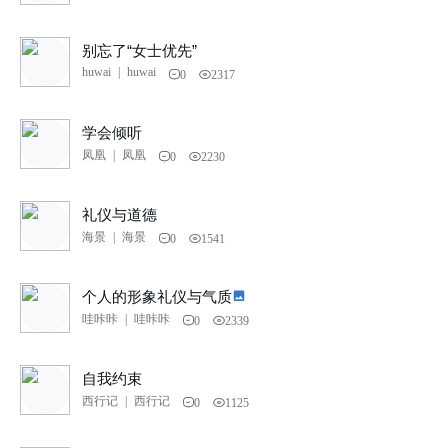
别忘了“女士优先”
huwai
|
huwai
0
2317
学会倾听
凤凰
|
凤凰
0
2230
礼仪与道德
海景
|
海景
0
1541
个人的形象礼仪与气质
哇咔咔
|
哇咔咔
0
2339
自我约束
西行记
|
西行记
0
1125