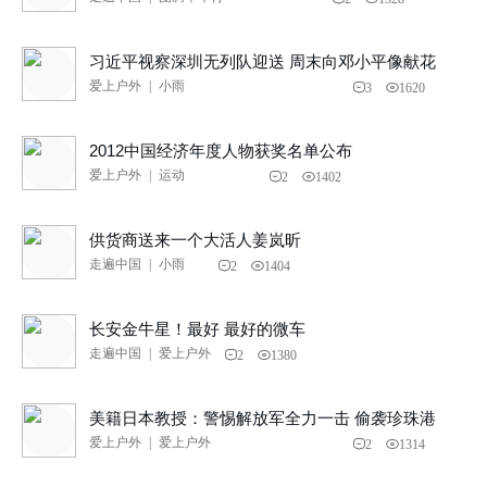
习近平视察深圳无列队迎送 周末向邓小平像献花
爱上户外
|
小雨
3
1620
2012中国经济年度人物获奖名单公布
爱上户外
|
运动
2
1402
供货商送来一个大活人姜岚昕
走遍中国
|
小雨
2
1404
长安金牛星！最好 最好的微车
走遍中国
|
爱上户外
2
1380
美籍日本教授：警惕解放军全力一击 偷袭珍珠港
爱上户外
|
爱上户外
2
1314