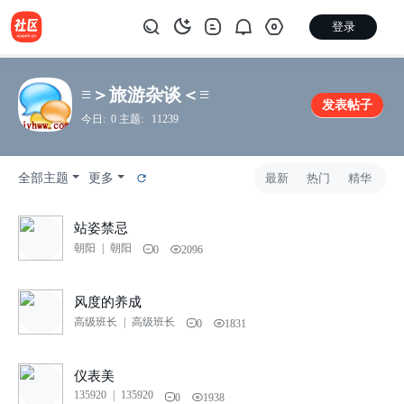
登录
≡＞旅游杂谈＜≡
发表帖子
今日: 0 主题: 11239
全部主题
更多
最新
热门
精华
站姿禁忌
朝阳
|
朝阳
0
2096
风度的养成
高级班长
|
高级班长
0
1831
仪表美
135920
|
135920
0
1938