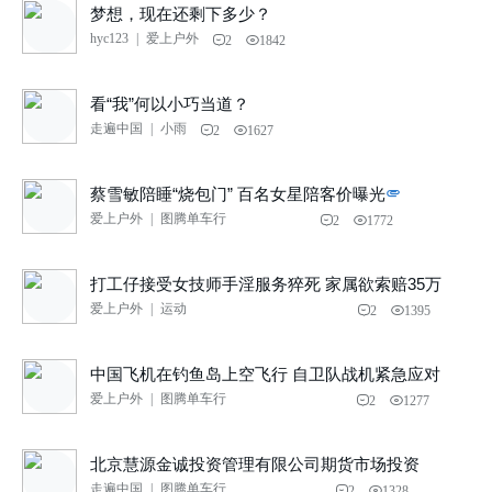
梦想，现在还剩下多少？
hyc123
|
爱上户外
2
1842
看“我”何以小巧当道？
走遍中国
|
小雨
2
1627
蔡雪敏陪睡“烧包门” 百名女星陪客价曝光
爱上户外
|
图腾单车行
2
1772
打工仔接受女技师手淫服务猝死 家属欲索赔35万
爱上户外
|
运动
2
1395
中国飞机在钓鱼岛上空飞行 自卫队战机紧急应对
爱上户外
|
图腾单车行
2
1277
北京慧源金诚投资管理有限公司期货市场投资
走遍中国
|
图腾单车行
2
1328