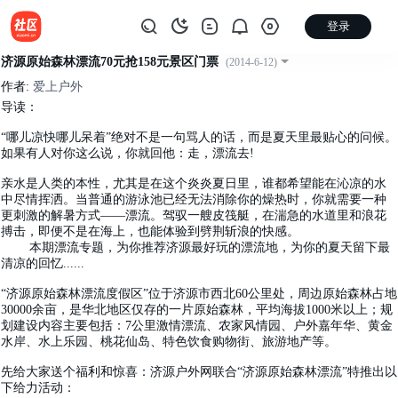
登录
济源原始森林漂流70元抢158元景区门票
(2014-6-12)
作者:
爱上户外
导读：
“哪儿凉快哪儿呆着”绝对不是一句骂人的话，而是夏天里最贴心的问候。
如果有人对你这么说，你就回他：走，漂流去!
亲水是人类的本性，尤其是在这个炎炎夏日里，谁都希望能在沁凉的水
中尽情挥洒。当普通的游泳池已经无法消除你的燥热时，你就需要一种
更刺激的解暑方式——漂流。驾驭一艘皮筏艇，在湍急的水道里和浪花
搏击，即便不是在海上，也能体验到劈荆斩浪的快感。
本期漂流专题，为你推荐济源最好玩的漂流地，为你的夏天留下最
清凉的回忆......
“济源原始森林漂流度假区”位于济源市西北60公里处，周边原始森林占地
30000余亩，是华北地区仅存的一片原始森林，平均海拔1000米以上；规
划建设内容主要包括：7公里激情漂流、农家风情园、户外嘉年华、黄金
水岸、水上乐园、桃花仙岛、特色饮食购物街、旅游地产等。
先给大家送个福利和惊喜：济源户外网联合“济源原始森林漂流”特推出以
下给力活动：