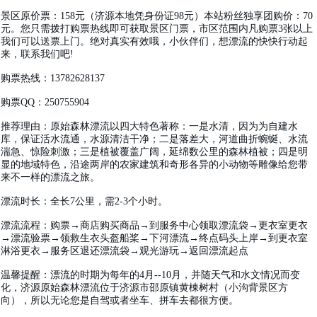
景区原价票：158元（济源本地凭身份证98元）本站粉丝独享团购价：70
元。您只需拨打购票热线即可获取景区门票，市区范围内凡购票3张以上
我们可以送票上门。绝对真实有效哦，小伙伴们，想漂流的快快行动起
来，联系我们吧!
购票热线：13782628137
购票QQ：250755904
推荐理由：原始森林漂流以四大特色著称：一是水清，因为为自建水
库，保证活水流通，水源清洁干净；二是落差大，河道曲折蜿蜒、水流
湍急、惊险刺激；三是植被覆盖广阔，延绵数公里的森林植被；四是明
显的地域特色，沿途两岸的农家建筑和奇形各异的小动物等雕像给您带
来不一样的漂流之旅。
漂流时长：全长7公里，需2-3个小时。
漂流流程：购票→商店购买商品→到服务中心领取漂流袋→更衣室更衣
→漂流验票→领救生衣头盔船桨→下河漂流→终点码头上岸→到更衣室
淋浴更衣→服务区退还漂流袋→观光游玩→返回漂流起点
温馨提醒：漂流的时期为每年的4月--10月，并随天气和水文情况而变
化，济源原始森林漂流位于济源市邵原镇黄棟树村（小沟背景区方
向），所以无论您是自驾或者坐车、拼车去都很方便。